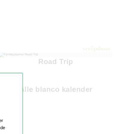
Road Trip
Alle blanco kalender
er
 de