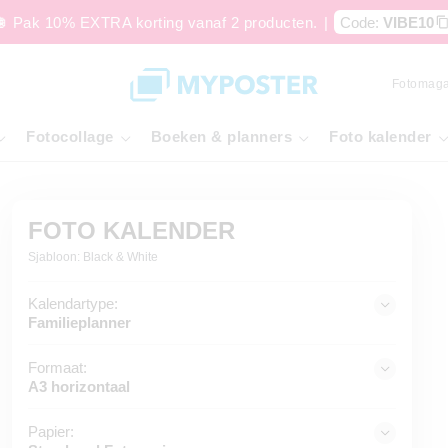
🪩 Pak 10% EXTRA korting vanaf 2 producten.
|
Code:
VIBE10
Fotomaga
Fotocollage
Boeken & planners
Foto kalender
FOTO KALENDER
Sjabloon: Black & White
Kalendartype:
Familieplanner
Formaat:
A3 horizontaal
Papier: