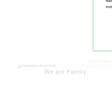
nood
mom
We are Family