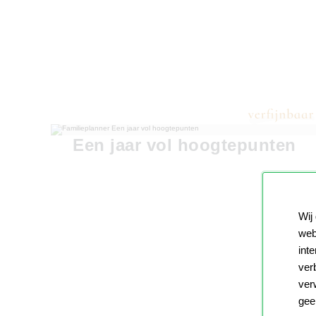
Een jaar vol hoogtepunten
Wij
web
int
ver
ver
gee