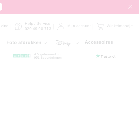
Help / Service
zine
Mijn account
Winkelmandje
020 49 90 713
Accessoires
Foto afdrukken
4.5
gebaseerd op
951 Beoordelingen