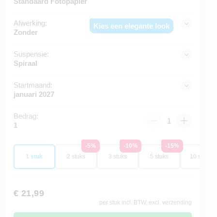
Standaard Fotopapier
Afwerking:
Kies een elegante look
Zonder
Suspensie:
Spiraal
Startmaand:
januari 2027
Bedrag:
1
-5%
-10%
-15%
-2
1 stuk
2 stuks
3 stuks
5 stuks
10 stuks
€ 21,99
per stuk incl. BTW, excl. verzending