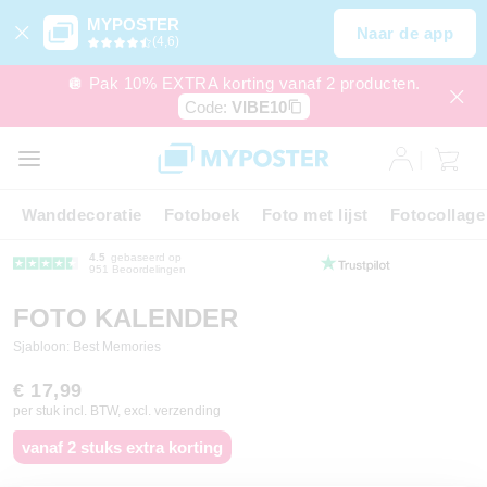
MYPOSTER
Naar de app
(4,6)
🪩 Pak 10% EXTRA korting vanaf 2 producten.
Code:
VIBE10
Wanddecoratie
Fotoboek
Foto met lijst
Fotocollage
4.5
gebaseerd op
951 Beoordelingen
FOTO KALENDER
Sjabloon: Best Memories
€ 17,99
per stuk incl. BTW, excl. verzending
vanaf 2 stuks extra korting