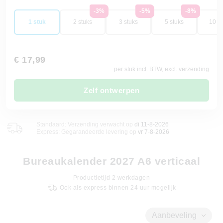
-3%
-5%
-8%
1 stuk
2 stuks
3 stuks
5 stuks
10 st
€ 17,99
per stuk incl. BTW, excl. verzending
Zelf ontwerpen
Standaard: Verzending verwacht op
di 11-8-2026
Express: Gegarandeerde levering op
vr 7-8-2026
Bureaukalender 2027 A6 verticaal
Productietijd
2
werkdagen
Ook als express binnen 24 uur mogelijk
Aanbeveling