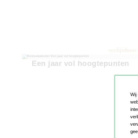
Een jaar vol hoogtepunten
Wij
web
int
ver
ver
gee