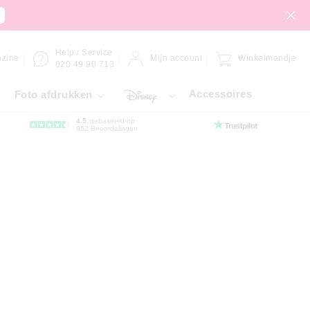
Help / Service
zine
Mijn account
Winkelmandje
020 49 90 713
Accessoires
Foto afdrukken
4.5
gebaseerd op
952 Beoordelingen