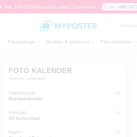
🪩 Pak 10% EXTRA korting vanaf 2 producten.
|
Code:
VIBE10
Fotomaga
Fotocollage
Boeken & planners
Foto kalender
FOTO KALENDER
Sjabloon: Landscapes
Kalendartype:
Bureaukalender
Formaat:
A5 horizontaal
Papier: