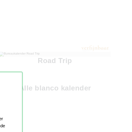
Road Trip
Alle blanco kalender
er
 de