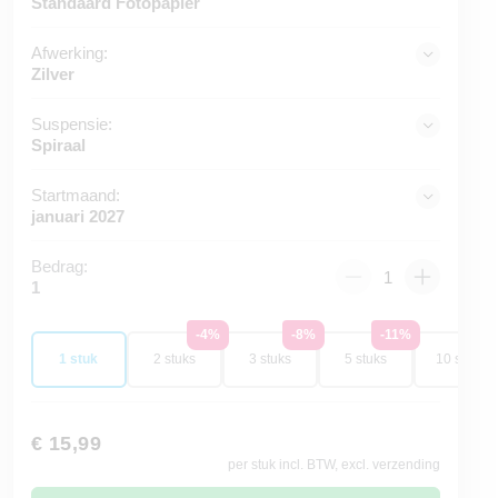
Standaard Fotopapier
Afwerking:
Zilver
Suspensie:
Spiraal
Startmaand:
januari 2027
Bedrag:
1
-4%
-8%
-11%
-1
1 stuk
2 stuks
3 stuks
5 stuks
10 stuks
€ 15,99
per stuk incl. BTW, excl. verzending