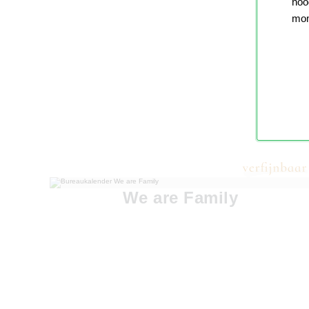
nood
mom
We are Family