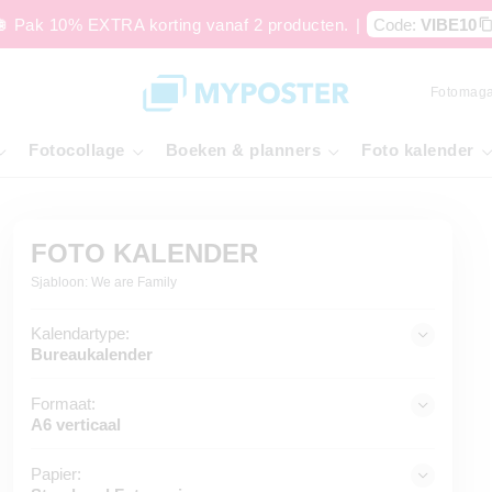
🪩 Pak 10% EXTRA korting vanaf 2 producten.
|
Code:
VIBE10
Fotomaga
Fotocollage
Boeken & planners
Foto kalender
FOTO KALENDER
Sjabloon: We are Family
Kalendartype:
Bureaukalender
Formaat:
A6 verticaal
Papier: