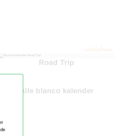
Road Trip
Alle blanco kalender
er
 de