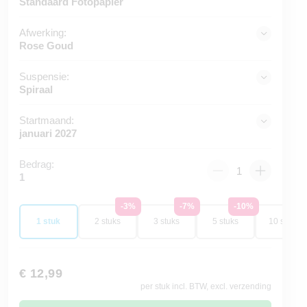
Standaard Fotopapier
Afwerking:
Rose Goud
Suspensie:
Spiraal
Startmaand:
januari 2027
Bedrag:
1
-3%
-7%
-10%
-1
1 stuk
2 stuks
3 stuks
5 stuks
10 stuks
€ 12,99
per stuk incl. BTW, excl. verzending