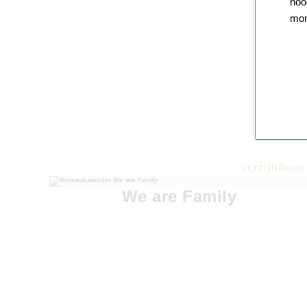
nood
mom
We are Family