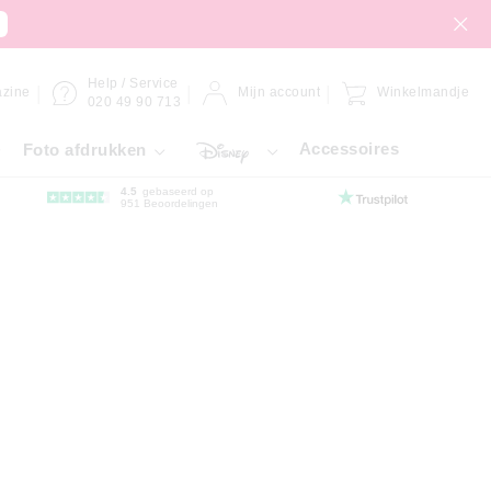
Help / Service
zine
Mijn account
Winkelmandje
020 49 90 713
Accessoires
Foto afdrukken
4.5
gebaseerd op
951 Beoordelingen