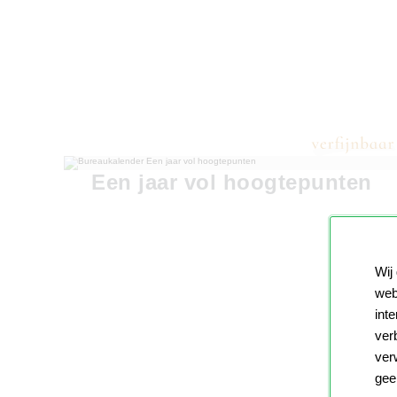
Een jaar vol hoogtepunten
Wij
web
int
ver
ver
gee