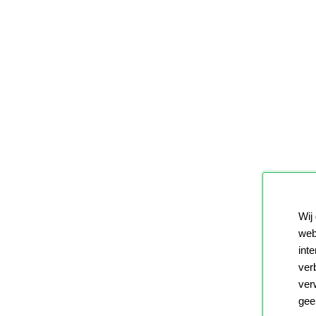
Wij
web
int
ver
ver
gee