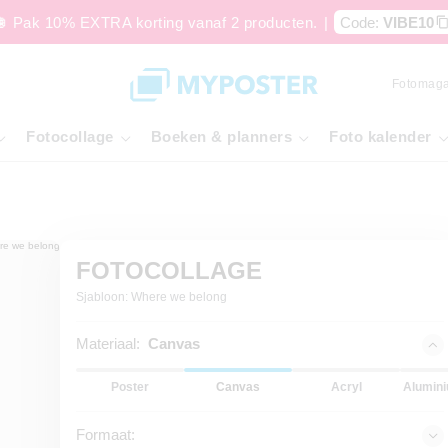
🪩 Pak 10% EXTRA korting vanaf 2 producten.
|
Code:
VIBE10
Fotomaga
Fotocollage
Boeken & planners
Foto kalender
FOTOCOLLAGE
Sjabloon: Where we belong
Materiaal:
Canvas
Poster
Canvas
Acryl
Alumini
Formaat: