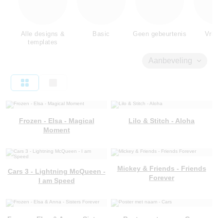
Alle designs &
Basic
Geen gebeurtenis
Vrie
templates
Aanbeveling
Frozen - Elsa - Magical
Lilo & Stitch - Aloha
Moment
Mickey & Friends - Friends
Cars 3 - Lightning McQueen -
Forever
I am Speed