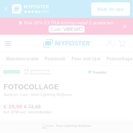
MYPOSTER
Naar de app
(4,6)
🪩 Pak 10% EXTRA korting vanaf 2 producten.
Code:
VIBE10
Wanddecoratie
Fotoboek
Foto met lijst
Fotocollage
4.5
gebaseerd op
951 Beoordelingen
FOTOCOLLAGE
Sjabloon: Cars - Team Lightning McQueen
€ 39,99
€ 72,49
incl. BTW excl. verzendkosten