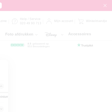
Help / Service
zine
Mijn account
Winkelmandje
020 49 90 713
Accessoires
Foto afdrukken
4.5
gebaseerd op
953 Beoordelingen
inium-dibond
Forex-plaat
Gallery-Bond
Hahnemühle
Pl