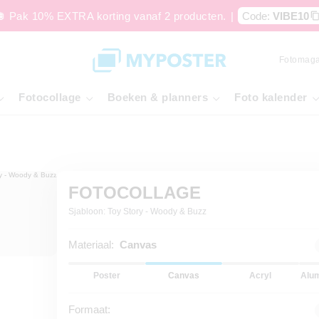
🪩 Pak 10% EXTRA korting vanaf 2 producten.
|
Code:
VIBE10
Fotomaga
Fotocollage
Boeken & planners
Foto kalender
FOTOCOLLAGE
Sjabloon: Toy Story - Woody & Buzz
Materiaal:
Canvas
Poster
Canvas
Acryl
Alum
Formaat: