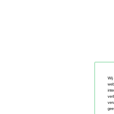
Wij
web
int
ver
ver
gee