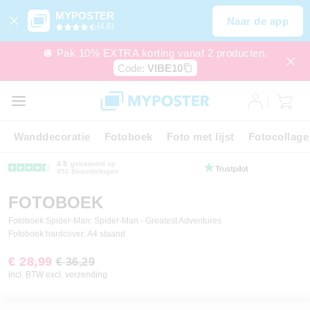
MYPOSTER
Naar de app
(4,6)
🪩 Pak 10% EXTRA korting vanaf 2 producten.
Code:
VIBE10
Wanddecoratie
Fotoboek
Foto met lijst
Fotocollage
4.5
gebaseerd op
951 Beoordelingen
FOTOBOEK
Fotoboek Spider-Man: Spider-Man - Greatest Adventures
Fotoboek hardcover: A4 staand
€ 28,99
€ 36,29
incl. BTW excl. verzending