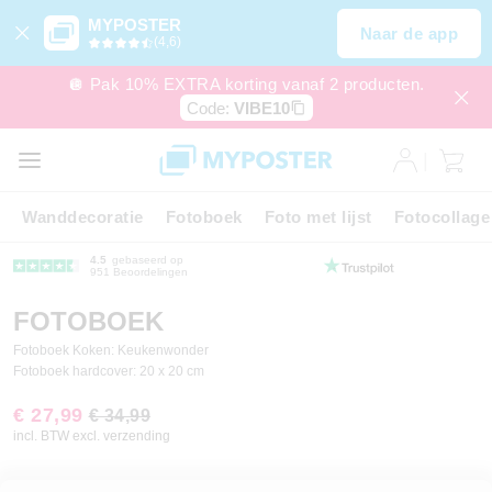
MYPOSTER
Naar de app
(4,6)
🪩 Pak 10% EXTRA korting vanaf 2 producten.
Code:
VIBE10
Wanddecoratie
Fotoboek
Foto met lijst
Fotocollage
4.5
gebaseerd op
951 Beoordelingen
FOTOBOEK
Fotoboek Koken: Keukenwonder
Fotoboek hardcover: 20 x 20 cm
€ 27,99
€ 34,99
incl. BTW excl. verzending