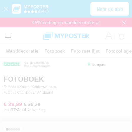
MYPOSTER
Naar de app
(4,6)
45% korting op wanddecoratie 🎢
Wanddecoratie
Fotoboek
Foto met lijst
Fotocollage
4.5
gebaseerd op
954 Beoordelingen
FOTOBOEK
Fotoboek Koken: Keukenwonder
Fotoboek hardcover: A4 staand
€ 28,99
€ 36,29
incl. BTW excl. verzending