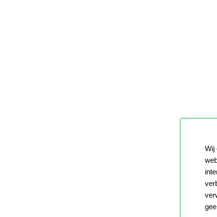
Wij
web
int
ver
ver
gee