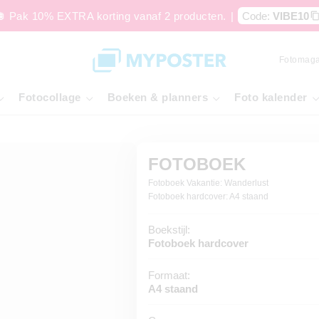
🪩 Pak 10% EXTRA korting vanaf 2 producten.
|
Code:
VIBE10
Fotomaga
Fotocollage
Boeken & planners
Foto kalender
FOTOBOEK
Fotoboek Vakantie: Wanderlust
Fotoboek hardcover: A4 staand
Boekstijl:
Fotoboek hardcover
Formaat:
A4 staand