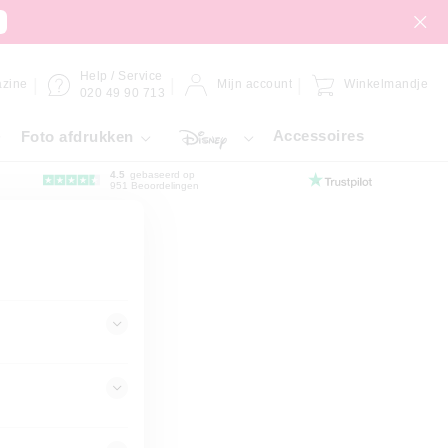
Help / Service
zine
Mijn account
Winkelmandje
020 49 90 713
Accessoires
Foto afdrukken
4.5
gebaseerd op
951 Beoordelingen