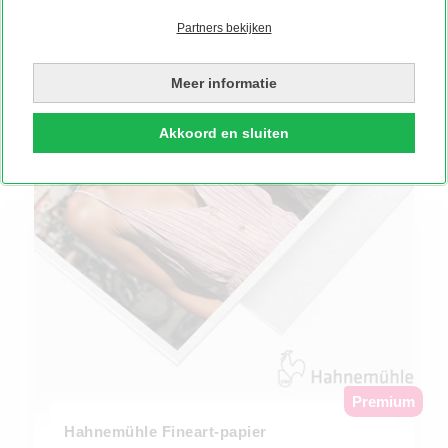
Partners bekijken
Productietijd
2
werkdagen
Ook als express binnen 24 uur mogelijk
Meer informatie
Akkoord en sluiten
Premium
Hahnemühle Fineart-papier