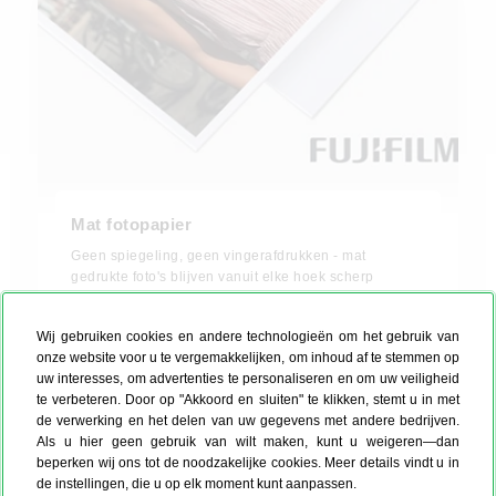
Mat fotopapier
Geen spiegeling, geen vingerafdrukken - mat
gedrukte foto's blijven vanuit elke hoek scherp
zichtbaar. De perfecte keuze voor zwart-witfoto's,
sfeervolle beelden en foto's achter glas.
Wij gebruiken cookies en andere technologieën om het gebruik van
onze website voor u te vergemakkelijken, om inhoud af te stemmen op
uw interesses, om advertenties te personaliseren en om uw veiligheid
10 foto’s, 15 x 10 cm, Mat
te verbeteren. Door op "Akkoord en sluiten" te klikken, stemt u in met
€ 1,49
de verwerking en het delen van uw gegevens met andere bedrijven.
Als u hier geen gebruik van wilt maken, kunt u weigeren—dan
beperken wij ons tot de noodzakelijke cookies. Meer details vindt u in
Bestel in mat
de instellingen, die u op elk moment kunt aanpassen.