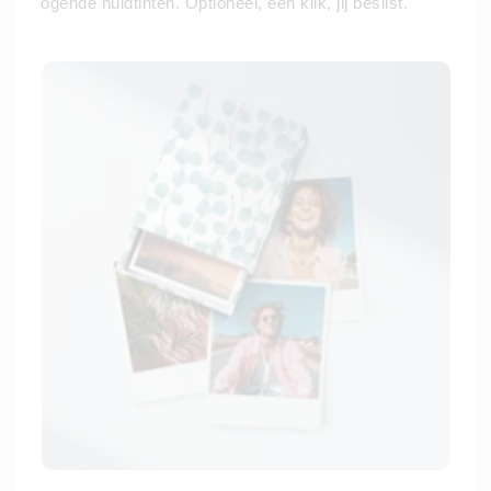
ogende huidtinten. Optioneel, één klik, jij beslist.