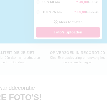
90 x 60 cm
€ 49,99
€ 90,49
100 x 75 cm
€ 69,99
€ 127,49
Meer formaten
Foto’s uploaden
LITEIT DIE JE ZIET
OP VERZOEK IN RECORDTIJD
der één dak: wij produceren
Kies Expresslevering en ontvang het
zelf in Duitsland
de volgende dag al
 wanddecoratie
E FOTO'S!