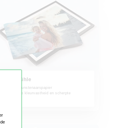
Hahnemühle
Uitstekend kunstenaarspapier
Uitzonderlijke kleurvastheid en scherpte
er
 de
oek