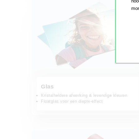
nood
mom
Glas
Kristalheldere afwerking & levendige kleuren
Floatglas voor een diepte-effect
Fotobehang