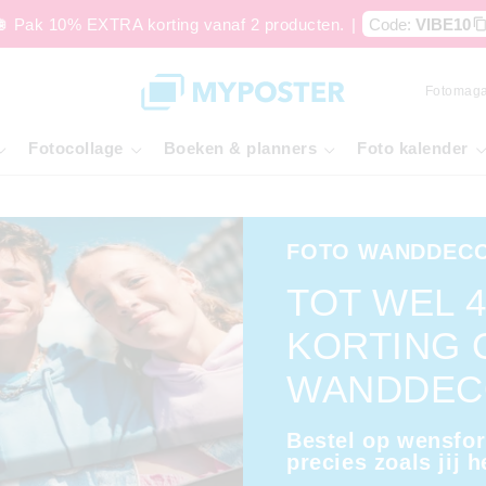
🪩 Pak 10% EXTRA korting vanaf 2 producten.
|
Code:
VIBE10
Fotomaga
Fotocollage
Boeken & planners
Foto kalender
FOTO WANDDECO
TOT WEL 
KORTING 
WANDDEC
Bestel op wensfo
precies zoals jij h