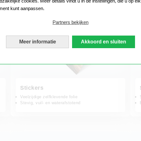
zakelijke cookies. Meer details vindt u in de instellingen, die u op elk
ent kunt aanpassen.
Partners bekijken
Meer informatie
Akkoord en sluiten
Stickers
Veelzijdige zelfklevende folie
Stevig, vuil- en waterafstotend
Backlit folie
Fotobo