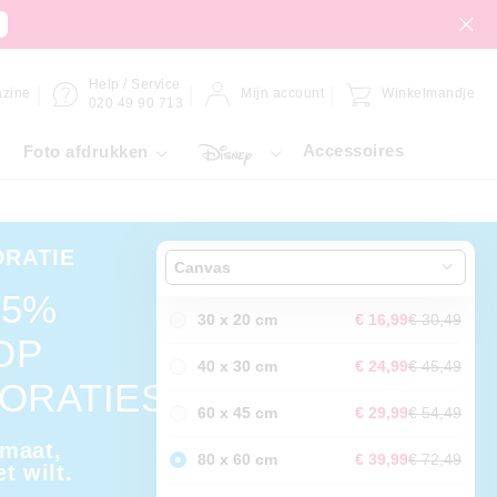
Help / Service
zine
Mijn account
Winkelmandje
020 49 90 713
Accessoires
Foto afdrukken
RATIE
Canvas
45%
30 x 20 cm
€ 16,99
€ 30,49
OP
40 x 30 cm
€ 24,99
€ 45,49
ORATIES
60 x 45 cm
€ 29,99
€ 54,49
rmaat,
80 x 60 cm
€ 39,99
€ 72,49
et wilt.