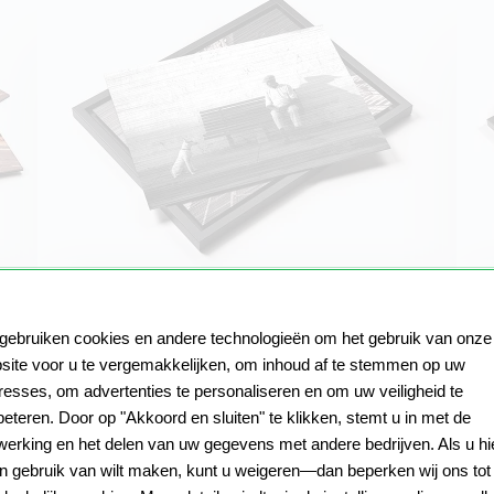
Butlerfinish aluminium
 gebruiken cookies en andere technologieën om het gebruik van onze
Uniek geborsteld aluminium oppervlak
Hoe lichter het motief, hoe sterker het metallic-
site voor u te vergemakkelijken, om inhoud af te stemmen op uw
effect
eresses, om advertenties te personaliseren en om uw veiligheid te
beteren. Door op "Akkoord en sluiten" te klikken, stemt u in met de
werking en het delen van uw gegevens met andere bedrijven. Als u hi
n gebruik van wilt maken, kunt u weigeren—dan beperken wij ons tot
Stickers
Spand