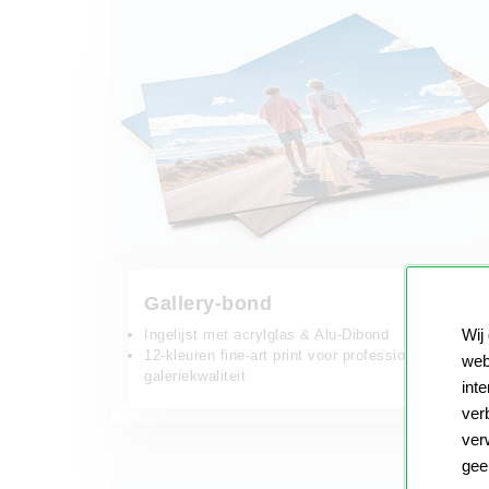
Gallery-bond
Wij
Ingelijst met acrylglas & Alu-Dibond
12-kleuren fine-art print voor professionele
web
galeriekwaliteit
int
ver
ver
gee
Glas