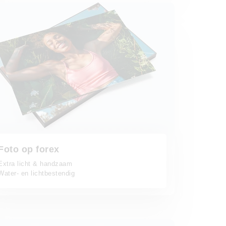
 forex
Foto op forex
Extra licht & handzaam
Water- en lichtbestendig
mühle