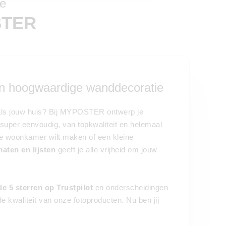
ie
STER
 een hoogwaardige wanddecoratie
s als jouw huis? Bij MYPOSTER ontwerp je
super eenvoudig, van topkwaliteit en helemaal
 de woonkamer wilt maken of een kleine
aten en lijsten
geeft je alle vrijheid om jouw
de 5 sterren op Trustpilot
en onderscheidingen
e kwaliteit van onze fotoproducten. Nu ben jij