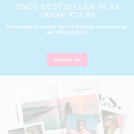
ONZE BESTSELLER IN A4
VANAF €24,99
Eenvoudig te maken met de mooiste templates op
wel 156 pagina's!
Ontwerp nu!