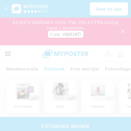
MYPOSTER
Naar de app
(4,6)
ALLEEN VANDAAG NOG: Pak 10% EXTRA korting
vanaf 2 producten.
Code:
VIBE10
Wanddecoratie
Fotoboek
Foto met lijst
Fotocollage
AI-fotoboek
Basic
Vakantie
Tr
FOTOBOEK MAKEN