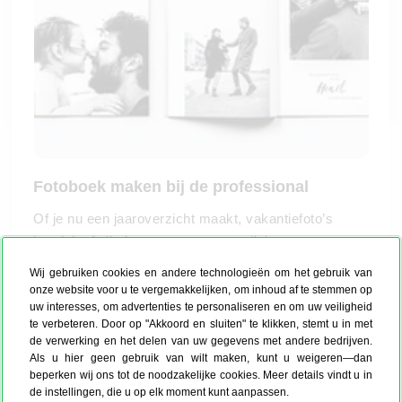
Fotoboek maken bij de professional
Of je nu een jaaroverzicht maakt, vakantiefoto’s
bundelt of alledaagse momenten wilt bewaren: een
fotoboek maken doe je bij MYPOSTER
eenvoudig
Wij gebruiken cookies en andere technologieën om het gebruik van
online
. Je kiest zelf hoe je begint. Ontwerp je
onze website voor u te vergemakkelijken, om inhoud af te stemmen op
uw interesses, om advertenties te personaliseren en om uw veiligheid
fotoboek stap voor stap helemaal zelf, of laat je
te verbeteren. Door op "Akkoord en sluiten" te klikken, stemt u in met
helpen door ons slimme
AI-Fotoboek
dat alvast een
de verwerking en het delen van uw gegevens met andere bedrijven.
eerste opzet voor je maakt.
Als u hier geen gebruik van wilt maken, kunt u weigeren—dan
Zo maak je zonder technische kennis een persoonlijk
beperken wij ons tot de noodzakelijke cookies. Meer details vindt u in
de instellingen, die u op elk moment kunt aanpassen.
fotoboek dat past bij jouw stijl, jouw foto’s en jouw