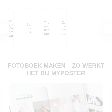
We cherish the book
The most sweet
Zo geweldig, al die
that stays with us, while
Super trip met mijn
memories in a beautiful
herinneringen in 1
Ross's sculptures find
dochter naar New York.
book
boek!
new homes.
Ellen uit Heemskerk
Sara Gonzalez
Jantine uit Den Haag
Chris from Belgium
FOTOBOEK MAKEN – ZO WERKT
HET BIJ MYPOSTER