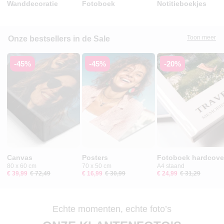
Wanddecoratie
Fotoboek
Notitieboekjes
Toon meer
Onze bestsellers in de Sale
-45%
-45%
-20%
Canvas
Posters
Fotoboek hardcove
80 x 60 cm
70 x 50 cm
A4 staand
€ 39,99
€ 72,49
€ 16,99
€ 30,99
€ 24,99
€ 31,29
Echte momenten, echte foto’s