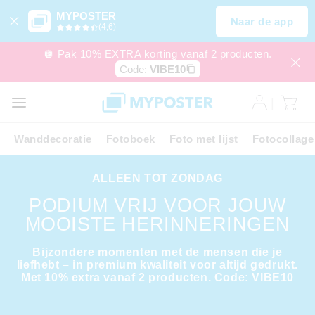
MYPOSTER
Naar de app
(4,6)
🪩 Pak 10% EXTRA korting vanaf 2 producten.
Code:
VIBE10
Wanddecoratie
Fotoboek
Foto met lijst
Fotocollage
ALLEEN TOT ZONDAG
PODIUM VRIJ VOOR JOUW
MOOISTE HERINNERINGEN
Bijzondere momenten met de mensen die je
liefhebt – in premium kwaliteit voor altijd gedrukt.
Met 10% extra vanaf 2 producten. Code: VIBE10