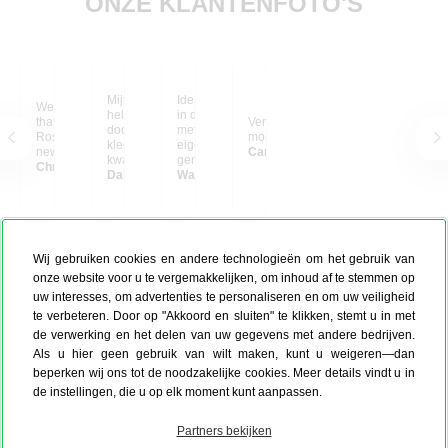
ONZE KLANTENFOTO'S
Mijn bureau is
Ideaal om een schutting
We cherish the book
helemaal opgefleurd
in de tuin op te fleuren
that stays with us, while
Verzameling van leuke
door dit canvas! De
met een foto van je
Ross's sculptures find
momenten
kleuren zijn helder, de
eigen bloemen,zo
new homes.
Caroline Scheldeman
kwaliteit is uitstekend
geniet je er het het jaar
Chris from Belgium
en het geeft meteen
Daisy
door van.
Walter uit Belgie
sfeer aan de werkplek.
Elke keer als ik ernaar
kijk, word ik blij. Zeker
een aanrader voor wie
zijn kantoor of kamer
Wij gebruiken cookies en andere technologieën om het gebruik van
wat extra warmte en
onze website voor u te vergemakkelijken, om inhoud af te stemmen op
persoonlijkheid wil
geven!
uw interesses, om advertenties te personaliseren en om uw veiligheid
te verbeteren. Door op "Akkoord en sluiten" te klikken, stemt u in met
de verwerking en het delen van uw gegevens met andere bedrijven.
Als u hier geen gebruik van wilt maken, kunt u weigeren—dan
beperken wij ons tot de noodzakelijke cookies. Meer details vindt u in
de instellingen, die u op elk moment kunt aanpassen.
Partners bekijken