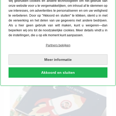
Wij gebruiken cookies en andere technologieën om het gebruik van
Jij bepaalt hoe de buitenkant eruitziet. Kies je
onze website voor u te vergemakkelijken, om inhoud af te stemmen op
favoriete Disney-thema en voeg een foto en naam
uw interesses, om advertenties te personaliseren en om uw veiligheid
toe aan de hardcover. Voor de binnenpagina's kies je
te verbeteren. Door op "Akkoord en sluiten" te klikken, stemt u in met
uit verschillende
professioneel ontworpen layouts
de verwerking en het delen van uw gegevens met andere bedrijven.
Als u hier geen gebruik van wilt maken, kunt u weigeren—dan
die perfect aansluiten bij de Disney-personages. Zo
beperken wij ons tot de noodzakelijke cookies. Meer details vindt u in
ontstaat een vriendenboekje met een persoonlijke
de instellingen, die u op elk moment kunt aanpassen.
cover en een inhoud die helemaal in
Disney-stijl
is
Partners bekijken
vormgegeven.
Meer informatie
Akkoord en sluiten