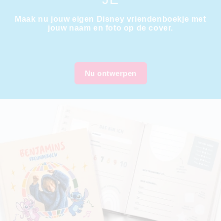
Maak nu jouw eigen Disney vriendenboekje met
jouw naam en foto op de cover.
Nu ontwerpen