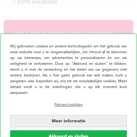
FOTO KALENDER
DE MYPOSTER NIEUWSBRIEF:
MELD JE AAN EN ONTVANG
y en
Wij gebruiken cookies en andere technologieën om het gebruik van
ebeleid
10% KORTING
onze website voor u te vergemakkelijken, om inhoud af te stemmen
op uw interesses, om advertenties te personaliseren en om uw
veiligheid te verbeteren. Door op "Akkoord en sluiten" te klikken,
stemt u in met de verwerking en het delen van uw gegevens met
andere bedrijven. Als u hier geen gebruik van wilt maken, kunt u
Aanmelden
weigeren—dan beperken wij ons tot de noodzakelijke cookies. Meer
details vindt u in de instellingen, die u op elk moment kunt
Ik wil me graag aanmelden op de nieuwsbrief en
aanpassen.
in de toekomst actuele aanbiedingen ontvangen.
(
afmelden
op elk moment mogelijk)
Partners bekijken
Meer informatie
KLANTERVARINGEN
Akkoord en sluiten