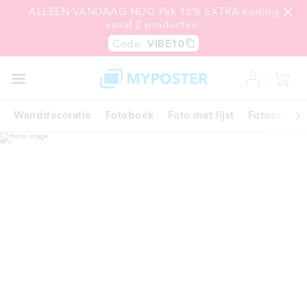
ALLEEN VANDAAG NOG Pak 10% EXTRA korting
vanaf 2 producten.
Code:
VIBE10
SALE
EXPRESS
Wanddecoratie
Fotoboek
Foto met lijst
Fotocollage