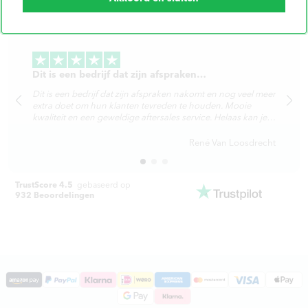
WAT ANDEREN OVER ONS ZEGGEN.
Dit is een bedrijf dat zijn afspraken…
Dit is een bedrijf dat zijn afspraken nakomt en nog veel meer
extra doet om hun klanten tevreden te houden. Mooie
kwaliteit en een geweldige aftersales service. Helaas kan je
maar 5 sterren geven, als je er 10 kon geven zouden ze die
ook verdienen.
René Van Loosdrecht
TrustScore 4.5
gebaseerd op
932 Beoordelingen