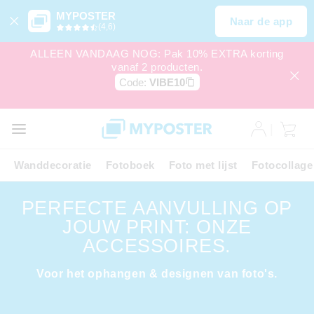
MYPOSTER
Naar de app
(4,6)
ALLEEN VANDAAG NOG: Pak 10% EXTRA korting
vanaf 2 producten.
Code:
VIBE10
Wanddecoratie
Fotoboek
Foto met lijst
Fotocollage
PERFECTE AANVULLING OP
JOUW PRINT: ONZE
ACCESSOIRES.
Voor het ophangen & designen van foto's.