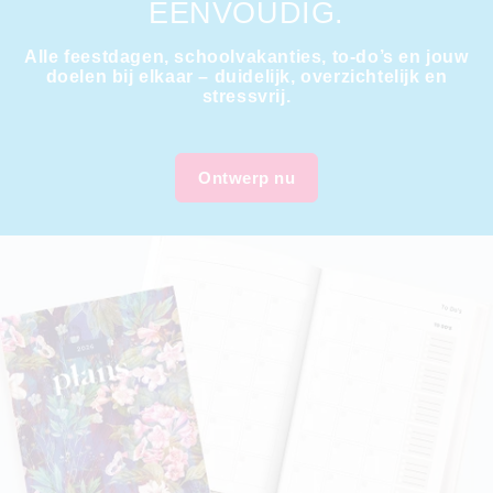
EENVOUDIG.
Alle feestdagen, schoolvakanties, to-do’s en jouw
doelen bij elkaar – duidelijk, overzichtelijk en
stressvrij.
Ontwerp nu