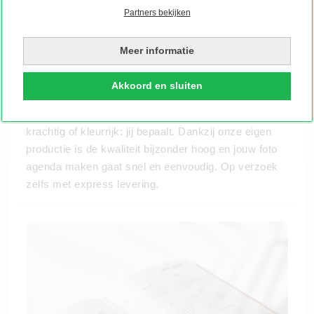
Een agenda die jouw persoonlijkheid laat
Partners bekijken
zien
Je agenda gebruik je elke dag – dan mag hij ook echt
Meer informatie
van jou zijn. Kies een design dat bij je past, upload je
foto’s en personaliseer de cover helemaal naar jouw
Akkoord en sluiten
stijl. Voeg je naam toe, een motto of een korte
boodschap aan jezelf. Minimalistisch, dromerig,
krachtig of kleurrijk: jij bepaalt. Dankzij onze eigen
productie is de kwaliteit bijzonder hoog en jouw foto
agenda maken gaat snel en eenvoudig. Op verzoek
zelfs met express levering.