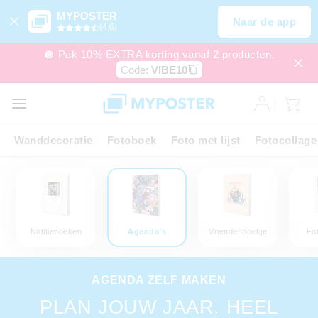
MYPOSTER
Naar de app
(4,6)
🪩 Pak 10% EXTRA korting vanaf 2 producten.
Code:
VIBE10
Wanddecoratie
Fotoboek
Foto met lijst
Fotocollage
Notitieboeken
Agenda’s
Vriendenboekje
Fo
AGENDA ZELF MAKEN
PLAN JOUW JAAR. HEEL