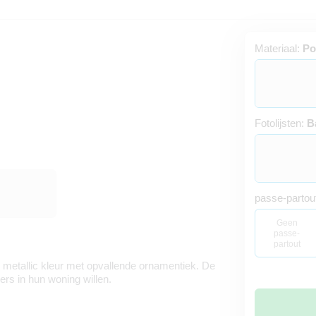
Materiaal:
Po
Fotolijsten:
B
passe-partou
Geen
passe-
partout
e metallic kleur met opvallende ornamentiek. De
ders in hun woning willen.