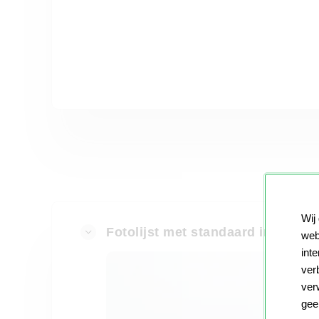
Wij
Fotolijst met standaard in verschi
web
int
ver
ver
gee