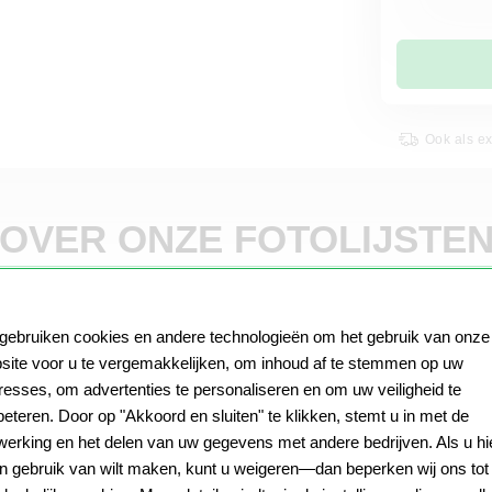
Ook als e
OVER ONZE FOTOLIJSTE
 gebruiken cookies en andere technologieën om het gebruik van onze
llende stijlen
site voor u te vergemakkelijken, om inhoud af te stemmen op uw
eresses, om advertenties te personaliseren en om uw veiligheid te
beteren. Door op "Akkoord en sluiten" te klikken, stemt u in met de
Het
formaat 18 x 13
is vooral populair voor portrett
werking en het delen van uw gegevens met andere bedrijven. Als u hi
kunstdrukken of afbeeldingen. Onze
staande fotol
n gebruik van wilt maken, kunt u weigeren—dan beperken wij ons tot
precies afgestemd op dit formaat. Je vindt een gro