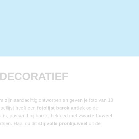
 DECORATIEF
cm zijn aandachtig ontworpen en geven je foto van 18
ssellijst heeft een
fotolijst barok antiek
op de
 is, passend bij barok, bekleed met
zwarte fluweel
.
atsen. Haal nu dit
stijlvolle pronkjuweel
uit de