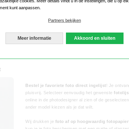
zakelijke cookies. Meer details vindt u in de instellingen, die u op elk
lijstengalerij: van modern tot klassiek tot romantis
ent kunt aanpassen.
beurt verkrijgbaar in
verschillende kleuren
, in zwa
Kies een staande fotolijst die bij je interieurstijl past
Partners bekijken
Alle MYPOSTER fotolijsten zijn verwisselbare li
verwisselen. De lijsten kunnen direct bij je foto wor
Meer informatie
Akkoord en sluiten
t
Bestel je favoriete foto direct ingelijst
! Je ontvan
pluisvrij. Selecteer eenvoudig het gewenste
fotolij
online in de photodesigner al zien of de geselecteerd
ander model kiezen als je dat wilt.
Wij drukken je
foto af op hoogwaardig fotopapier
kun je je foto beschermen met een matte of glanze