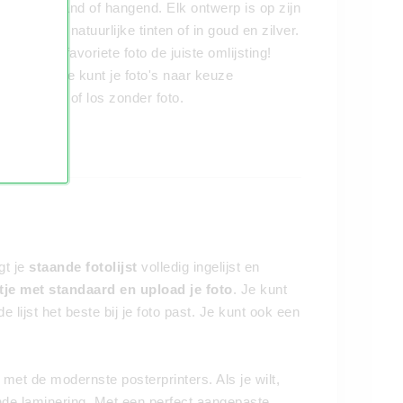
ch, voor staand of hangend. Elk ontwerp is op zijn
rt en wit, in natuurlijke tinten of in goud en zilver.
 en geef je favoriete foto de juiste omlijsting!
jsten
, dus je kunt je foto's naar keuze
den besteld of los zonder foto.
gt je
staande fotolijst
volledig ingelijst en
stje met standaard en upload je foto
. Je kunt
e lijst het beste bij je foto past. Je kunt ook een
met de modernste posterprinters. Als je wilt,
nde laminering. Met een perfect aangepaste,