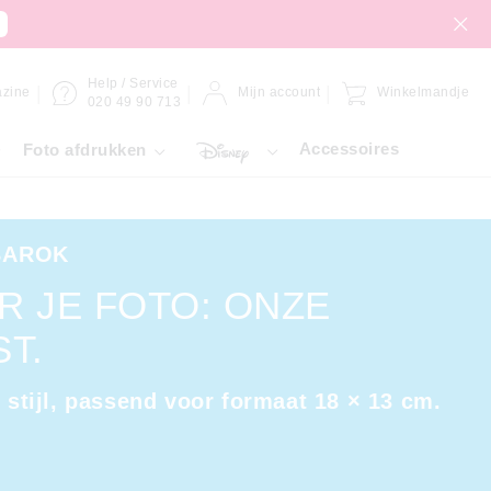
Help / Service
zine
Mijn account
Winkelmandje
020 49 90 713
Accessoires
Foto afdrukken
BAROK
R JE FOTO: ONZE
T.
e stijl, passend voor formaat 18 × 13 cm.