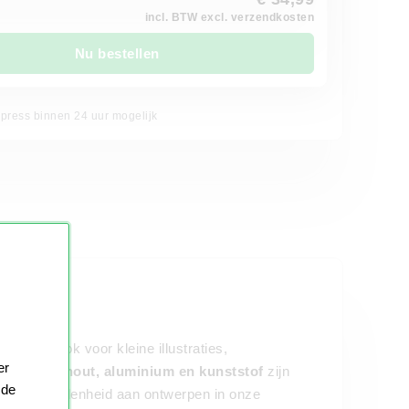
incl. BTW excl. verzendkosten
Nu bestellen
xpress binnen 24 uur mogelijk
N
en, maar ook voor kleine illustraties,
er
ijsten van hout, aluminium en kunststof
zijn
 de
te verscheidenheid aan ontwerpen in onze