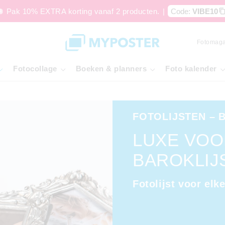
🪩 Pak 10% EXTRA korting vanaf 2 producten.
|
Code:
VIBE10
Fotomaga
Fotocollage
Boeken & planners
Foto kalender
FOTOLIJSTEN – 
LUXE VOO
BAROKLIJS
Fotolijst voor elk