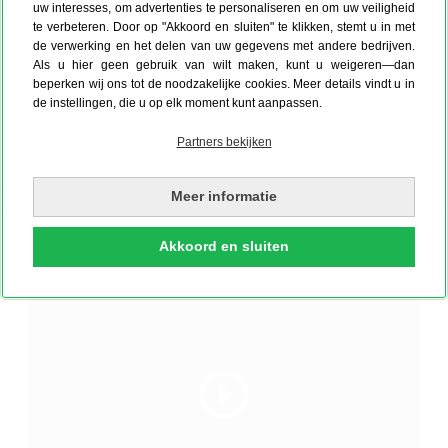
uw interesses, om advertenties te personaliseren en om uw veiligheid
ONZE KLANTENFOTO'S
te verbeteren. Door op "Akkoord en sluiten" te klikken, stemt u in met
de verwerking en het delen van uw gegevens met andere bedrijven.
Als u hier geen gebruik van wilt maken, kunt u weigeren—dan
beperken wij ons tot de noodzakelijke cookies. Meer details vindt u in
de instellingen, die u op elk moment kunt aanpassen.
Mijn ode aan Japanse
Partners bekijken
Cambodjaanse Royal
films rechts, moderne
Great printi ans
Ballet danseres van de
films midden en Brigitte
Lijsten aan de muur
workmanship quality.
Sisowath tijd
Bardot/Franse films
Eline
Hoss
Lennart uit Bussum
rechts
Meer informatie
Jord uit Rotterdam
Akkoord en sluiten