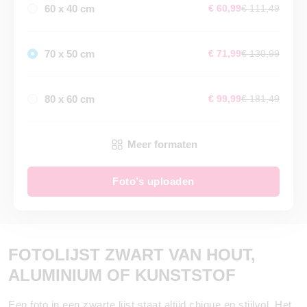
60 x 40 cm
€ 60,99
€ 111,49
70 x 50 cm
€ 71,99
€ 130,99
80 x 60 cm
€ 99,99
€ 181,49
Meer formaten
Foto’s uploaden
FOTOLIJST ZWART VAN HOUT,
ALUMINIUM OF KUNSTSTOF
Een foto in een zwarte lijst staat altijd chique en stijlvol. Het