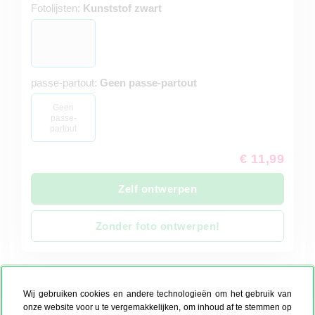
Fotolijsten:
Kunststof zwart
passe-partout:
Geen passe-partout
Geen
passe-
partout
€ 11,99
Zelf ontwerpen
Zonder foto ontwerpen!
Productietijd 4 werkdagen
Ook als express binnen 24 uur mogelijk
Wij gebruiken cookies en andere technologieën om het gebruik van
onze website voor u te vergemakkelijken, om inhoud af te stemmen op