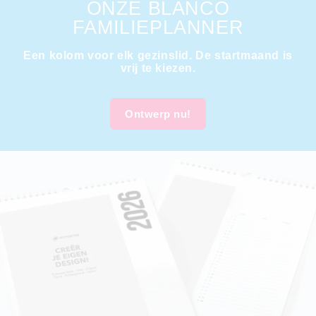
ONZE BLANCO
FAMILIEPLANNER
Een kolom voor elk gezinslid. De startmaand is
vrij te kiezen.
Ontwerp nu!