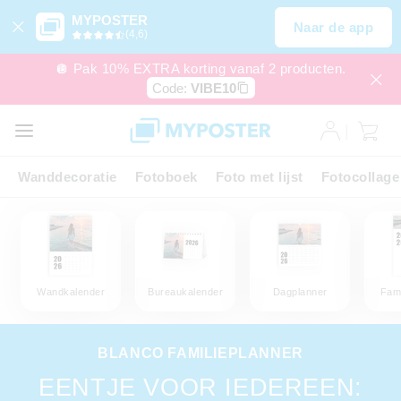
MYPOSTER
Naar de app
(4,6)
🪩 Pak 10% EXTRA korting vanaf 2 producten.
Code:
VIBE10
Wanddecoratie
Fotoboek
Foto met lijst
Fotocollage
Wandkalender
Bureaukalender
Dagplanner
Fami
BLANCO FAMILIEPLANNER
EENTJE VOOR IEDEREEN: