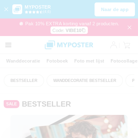
MYPOSTER
Naar de app
(4,6)
🪩 Pak 10% EXTRA korting vanaf 2 producten.
Code:
VIBE10
Wanddecoratie
Fotoboek
Foto met lijst
Fotocollage
BESTSELLER
WANDDECORATIE BESTSELLER
PR
BESTSELLER
SALE