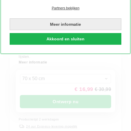
Partners bekijken
Meer informatie
-10% vanaf 2 producten | VIBE10
Akkoord en sluiten
Poster
Kies uit verschillende soorten papier, laminaat en
lijsten.
Meer informatie
70 x 50 cm
€ 16,99
€ 30,99
Ontwerp nu
Productietijd 2 werkdagen
24 uur Express-levering mogelijk